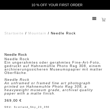
10 % OFF YOUR FIRST ORDER
Startseite
/
Mountain
/ Needle Rock
Needle Rock
Needle Rock
Ein ungerahmtes oder gerahmtes Fine-Art-Foto,
gedruckt auf Hahnemühle Photo Rag 308, einem
archivierungssicheren Museumspapier mit matter
Oberfläche.
Needle Rock
An unframed or framed fine art photograph
printed on Hahnemuhle Photo Rag 308, a
heavyweight museum grade, archival quality
paper with a matte finish.
369,00
€
SKU: Scotland_Sky_23_350