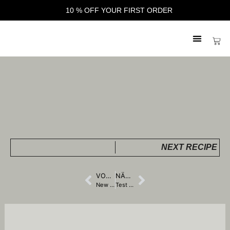
10 % OFF YOUR FIRST ORDER
NEXT RECIPE
VORIGER
NÄCHSTER
New in our Store, Old Man of Storr
Test Vorlage