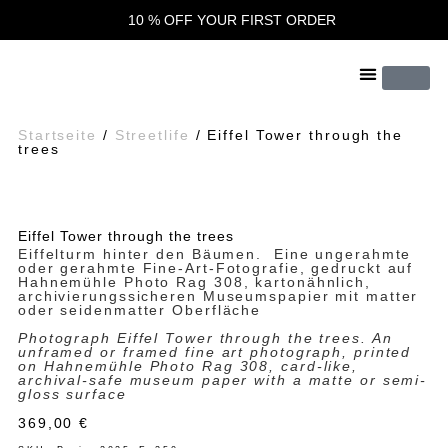
10 % OFF YOUR FIRST ORDER
Startseite
/
Streetlife
/ Eiffel Tower through the
trees
Eiffel Tower through the trees
Eiffelturm hinter den Bäumen. Eine ungerahmte
oder gerahmte Fine-Art-Fotografie, gedruckt auf
Hahnemühle Photo Rag 308, kartonähnlich,
archivierungssicheren Museumspapier mit matter
oder seidenmatter Oberfläche
Photograph Eiffel Tower through the trees. An
unframed or framed fine art photograph, printed
on Hahnemühle Photo Rag 308, card-like,
archival-safe museum paper with a matte or semi-
gloss surface
369,00
€